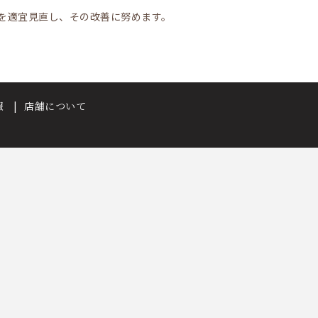
を適宜見直し、その改善に努めます。
報
店舗について